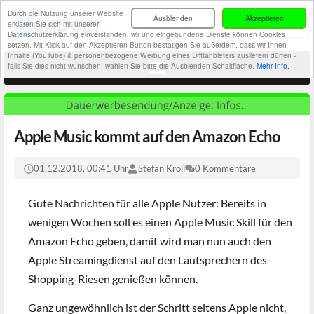
Durch die Nutzung unserer Website
Ausblenden
Akzeptieren
erklären Sie sich mit unserer
Datenschutzerklärung einverstanden, wir und eingebundene Dienste können Cookies
setzen. Mit Klick auf den Akzeptieren-Button bestätigen Sie außerdem, dass wir Ihnen
Inhalte (YouTube) & personenbezogene Werbung eines Drittanbieters ausliefern dürfen -
falls Sie dies nicht wünschen, wählen Sie bitte die Ausblenden-Schaltfläche.
Mehr Info.
Apple Music kommt auf den Amazon Echo
01.12.2018, 00:41 Uhr
Stefan Kröll
0 Kommentare
Gute Nachrichten für alle Apple Nutzer: Bereits in
wenigen Wochen soll es einen Apple Music Skill für den
Amazon Echo geben, damit wird man nun auch den
Apple Streamingdienst auf den Lautsprechern des
Shopping-Riesen genießen können.
Ganz ungewöhnlich ist der Schritt seitens Apple nicht,