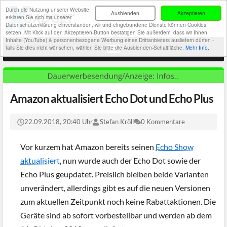
Durch die Nutzung unserer Website
Ausblenden
Akzeptieren
erklären Sie sich mit unserer
Datenschutzerklärung einverstanden, wir und eingebundene Dienste können Cookies
setzen. Mit Klick auf den Akzeptieren-Button bestätigen Sie außerdem, dass wir Ihnen
Inhalte (YouTube) & personenbezogene Werbung eines Drittanbieters ausliefern dürfen -
falls Sie dies nicht wünschen, wählen Sie bitte die Ausblenden-Schaltfläche.
Mehr Info.
Amazon aktualisiert Echo Dot und Echo Plus
22.09.2018, 20:40 Uhr
Stefan Kröll
0 Kommentare
Vor kurzem hat Amazon bereits seinen
Echo Show
aktualisiert
, nun wurde auch der Echo Dot sowie der
Echo Plus geupdatet. Preislich bleiben beide Varianten
unverändert, allerdings gibt es auf die neuen Versionen
zum aktuellen Zeitpunkt noch keine Rabattaktionen. Die
Geräte sind ab sofort vorbestellbar und werden ab dem