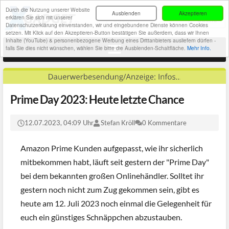
Durch die Nutzung unserer Website
Ausblenden
Akzeptieren
erklären Sie sich mit unserer
Datenschutzerklärung einverstanden, wir und eingebundene Dienste können Cookies
setzen. Mit Klick auf den Akzeptieren-Button bestätigen Sie außerdem, dass wir Ihnen
Inhalte (YouTube) & personenbezogene Werbung eines Drittanbieters ausliefern dürfen -
falls Sie dies nicht wünschen, wählen Sie bitte die Ausblenden-Schaltfläche.
Mehr Info.
Prime Day 2023: Heute letzte Chance
12.07.2023, 04:09 Uhr
Stefan Kröll
0 Kommentare
Amazon Prime Kunden aufgepasst, wie ihr sicherlich
mitbekommen habt, läuft seit gestern der "Prime Day"
bei dem bekannten großen Onlinehändler. Solltet ihr
gestern noch nicht zum Zug gekommen sein, gibt es
heute am 12. Juli 2023 noch einmal die Gelegenheit für
euch ein günstiges Schnäppchen abzustauben.