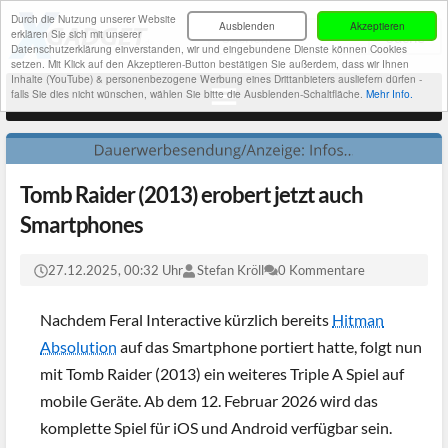
Durch die Nutzung unserer Website
Ausblenden
Akzeptieren
erklären Sie sich mit unserer
Datenschutzerklärung einverstanden, wir und eingebundene Dienste können Cookies
setzen. Mit Klick auf den Akzeptieren-Button bestätigen Sie außerdem, dass wir Ihnen
Inhalte (YouTube) & personenbezogene Werbung eines Drittanbieters ausliefern dürfen -
falls Sie dies nicht wünschen, wählen Sie bitte die Ausblenden-Schaltfläche.
Mehr Info.
Tomb Raider (2013) erobert jetzt auch
Smartphones
27.12.2025, 00:32 Uhr
Stefan Kröll
0 Kommentare
Nachdem Feral Interactive kürzlich bereits
Hitman
Absolution
auf das Smartphone portiert hatte, folgt nun
mit Tomb Raider (2013) ein weiteres Triple A Spiel auf
mobile Geräte. Ab dem 12. Februar 2026 wird das
komplette Spiel für iOS und Android verfügbar sein.