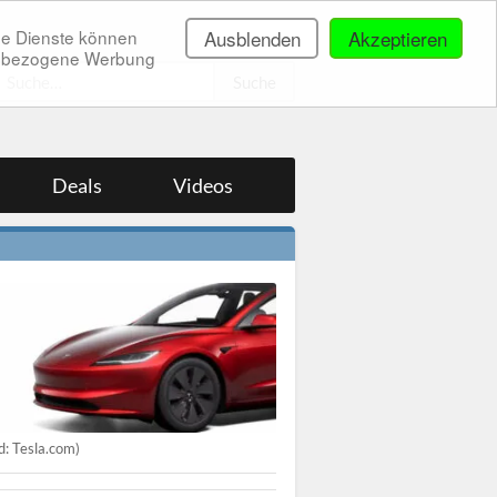
ne Dienste können
Ausblenden
Akzeptieren
onenbezogene Werbung
.
Deals
Videos
ld: Tesla.com)