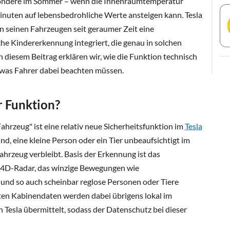
sondere im Sommer – wenn die Innenraumtemperatur
inuten auf lebensbedrohliche Werte ansteigen kann. Tesla
n seinen Fahrzeugen seit geraumer Zeit eine
he Kindererkennung integriert, die genau in solchen
In diesem Beitrag erklären wir, wie die Funktion technisch
d was Fahrer dabei beachten müssen.
r Funktion?
hrzeug" ist eine relativ neue Sicherheitsfunktion im
Tesla
ind, eine kleine Person oder ein Tier unbeaufsichtigt im
hrzeug verbleibt. Basis der Erkennung ist das
 4D-Radar, das winzige Bewegungen wie
nd so auch scheinbar reglose Personen oder Tiere
ssten Kabinendaten werden dabei übrigens lokal im
n Tesla übermittelt, sodass der Datenschutz bei dieser