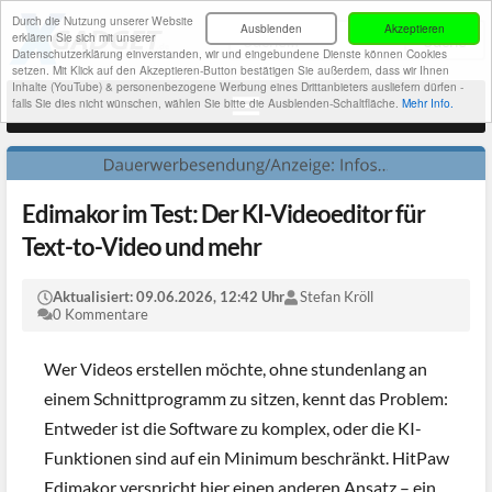
Durch die Nutzung unserer Website
Ausblenden
Akzeptieren
erklären Sie sich mit unserer
Datenschutzerklärung einverstanden, wir und eingebundene Dienste können Cookies
setzen. Mit Klick auf den Akzeptieren-Button bestätigen Sie außerdem, dass wir Ihnen
Inhalte (YouTube) & personenbezogene Werbung eines Drittanbieters ausliefern dürfen -
falls Sie dies nicht wünschen, wählen Sie bitte die Ausblenden-Schaltfläche.
Mehr Info.
Edimakor im Test: Der KI-Videoeditor für
Text-to-Video und mehr
Aktualisiert:
09.06.2026, 12:42 Uhr
Stefan Kröll
0 Kommentare
Wer Videos erstellen möchte, ohne stundenlang an
einem Schnittprogramm zu sitzen, kennt das Problem:
Entweder ist die Software zu komplex, oder die KI-
Funktionen sind auf ein Minimum beschränkt. HitPaw
Edimakor verspricht hier einen anderen Ansatz – ein