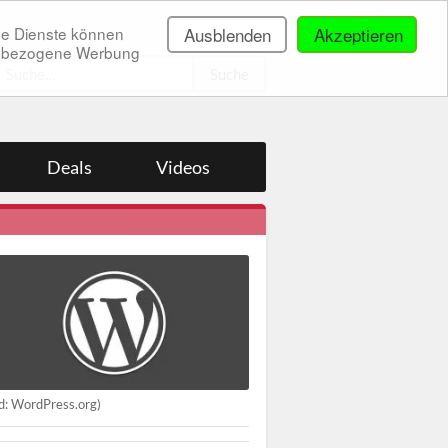
ne Dienste können
Ausblenden
Akzeptieren
onenbezogene Werbung
.
Deals
Videos
ld: WordPress.org)