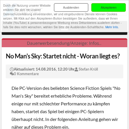
Durch die Nutzung unserer Website
Ausblenden
Akzeptieren
erklären Sie sich mit unserer
Datenschutzerklärung einverstanden, wir und eingebundene Dienste können Cookies
setzen. Mit Klick auf den Akzeptieren-Button bestätigen Sie außerdem, dass wir Ihnen
Inhalte (YouTube) & personenbezogene Werbung eines Drittanbieters ausliefern dürfen -
falls Sie dies nicht wünschen, wählen Sie bitte die Ausblenden-Schaltfläche.
Mehr Info.
No Man's Sky: Startet nicht - Woran liegt es?
Aktualisiert:
14.08.2016, 12:20 Uhr
Stefan Kröll
0 Kommentare
Die PC-Version des beliebten Science Fiction Spiels "No
Man's Sky" bereitet erhebliche Probleme. Während
einige nur mit schlechter Performance zu kämpfen
haben, startet das Spiel bei einigen PC-Spielern
überhaupt nicht. In der folgenden Anleitung gehen wir
näher auf dieses Problem ein.