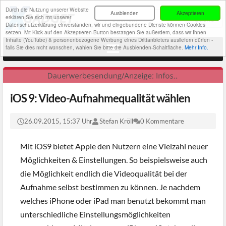
Durch die Nutzung unserer Website
Ausblenden
Akzeptieren
erklären Sie sich mit unserer
Datenschutzerklärung einverstanden, wir und eingebundene Dienste können Cookies
setzen. Mit Klick auf den Akzeptieren-Button bestätigen Sie außerdem, dass wir Ihnen
Inhalte (YouTube) & personenbezogene Werbung eines Drittanbieters ausliefern dürfen -
falls Sie dies nicht wünschen, wählen Sie bitte die Ausblenden-Schaltfläche.
Mehr Info.
iOS 9: Video-Aufnahmequalität wählen
26.09.2015, 15:37 Uhr
Stefan Kröll
0 Kommentare
Mit iOS9 bietet Apple den Nutzern eine Vielzahl neuer
Möglichkeiten & Einstellungen. So beispielsweise auch
die Möglichkeit endlich die Videoqualität bei der
Aufnahme selbst bestimmen zu können. Je nachdem
welches iPhone oder iPad man benutzt bekommt man
unterschiedliche Einstellungsmöglichkeiten