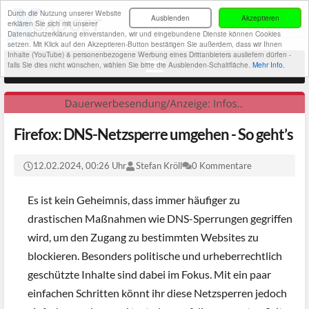
Durch die Nutzung unserer Website
Ausblenden
Akzeptieren
erklären Sie sich mit unserer
Datenschutzerklärung einverstanden, wir und eingebundene Dienste können Cookies
setzen. Mit Klick auf den Akzeptieren-Button bestätigen Sie außerdem, dass wir Ihnen
Inhalte (YouTube) & personenbezogene Werbung eines Drittanbieters ausliefern dürfen -
falls Sie dies nicht wünschen, wählen Sie bitte die Ausblenden-Schaltfläche.
Mehr Info.
Firefox: DNS-Netzsperre umgehen - So geht’s
12.02.2024, 00:26 Uhr
Stefan Kröll
0 Kommentare
Es ist kein Geheimnis, dass immer häufiger zu
drastischen Maßnahmen wie DNS-Sperrungen gegriffen
wird, um den Zugang zu bestimmten Websites zu
blockieren. Besonders politische und urheberrechtlich
geschützte Inhalte sind dabei im Fokus. Mit ein paar
einfachen Schritten könnt ihr diese Netzsperren jedoch