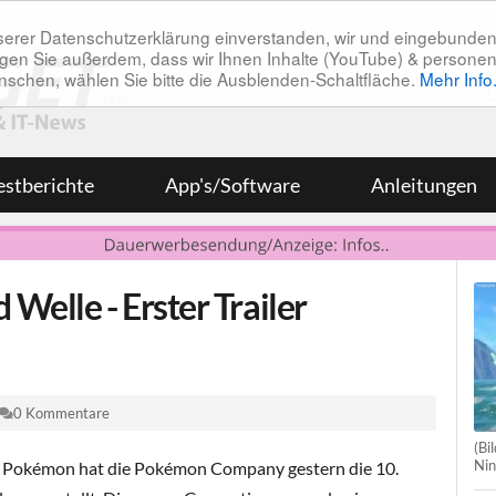
unserer Datenschutzerklärung einverstanden, wir und eingebunde
tätigen Sie außerdem, dass wir Ihnen Inhalte (YouTube) & pers
 wünschen, wählen Sie bitte die Ausblenden-Schaltfläche.
Mehr Info
estberichte
App's/Software
Anleitungen
elle - Erster Trailer
0 Kommentare
(Bi
Nin
n Pokémon hat die Pokémon Company gestern die 10.