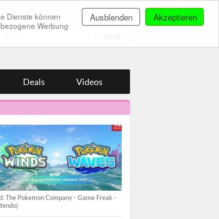
ne Dienste können
Ausblenden
Akzeptieren
onenbezogene Werbung
.
Deals
Videos
ld: The Pokemon Company - Game Freak -
tendo)