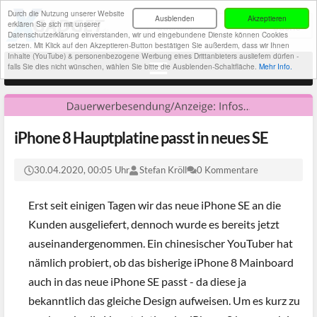
Durch die Nutzung unserer Website
Ausblenden
Akzeptieren
erklären Sie sich mit unserer
Datenschutzerklärung einverstanden, wir und eingebundene Dienste können Cookies
setzen. Mit Klick auf den Akzeptieren-Button bestätigen Sie außerdem, dass wir Ihnen
Inhalte (YouTube) & personenbezogene Werbung eines Drittanbieters ausliefern dürfen -
falls Sie dies nicht wünschen, wählen Sie bitte die Ausblenden-Schaltfläche.
Mehr Info.
iPhone 8 Hauptplatine passt in neues SE
30.04.2020, 00:05 Uhr
Stefan Kröll
0 Kommentare
Erst seit einigen Tagen wir das neue iPhone SE an die
Kunden ausgeliefert, dennoch wurde es bereits jetzt
auseinandergenommen. Ein chinesischer YouTuber hat
nämlich probiert, ob das bisherige iPhone 8 Mainboard
auch in das neue iPhone SE passt - da diese ja
bekanntlich das gleiche Design aufweisen. Um es kurz zu