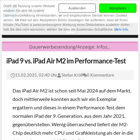
Durch die Nutzung unserer Website
Ausblenden
Akzeptieren
erklären Sie sich mit unserer
Datenschutzerklärung einverstanden, wir und eingebundene Dienste können Cookies
setzen. Mit Klick auf den Akzeptieren-Button bestätigen Sie außerdem, dass wir Ihnen
Inhalte (YouTube) & personenbezogene Werbung eines Drittanbieters ausliefern dürfen -
falls Sie dies nicht wünschen, wählen Sie bitte die Ausblenden-Schaltfläche.
Mehr Info.
iPad 9 vs. iPad Air M2 im Performance-Test
15.02.2025, 02:40 Uhr
Stefan Kröll
0 Kommentare
Das iPad Air M2 ist schon seit Mai 2024 auf dem Markt,
doch mittlerweile konnten auch wir ein Exemplar
ergattern und dieses in einem Performance-Test dem
normalen iPad der 9. Generation, aus dem Jahr 2021,
gegenüberstellen. Wenig überraschend liefert der M2-
Chip deutlich mehr CPU und Grafikleistung als der in die