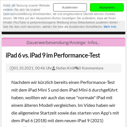
Durch die Nutzung unserer Website
Ausblenden
Akzeptieren
erklären Sie sich mit unserer
Datenschutzerklärung einverstanden, wir und eingebundene Dienste können Cookies
setzen. Mit Klick auf den Akzeptieren-Button bestätigen Sie außerdem, dass wir Ihnen
Inhalte (YouTube) & personenbezogene Werbung eines Drittanbieters ausliefern dürfen -
falls Sie dies nicht wünschen, wählen Sie bitte die Ausblenden-Schaltfläche.
Mehr Info.
iPad 6 vs. iPad 9 im Performance-Test
01.10.2021, 00:46 Uhr
Stefan Kröll
0 Kommentare
Nachdem wir kürzlich bereits einen Performance-Test
mit dem iPad Mini 5 und dem iPad Mini 6 durchgeführt
haben, wollten wir auch das neue "normale" iPad mit
einem älteren Modell vergleichen. Im Video haben wir
die allgemeine Startzeit sowie das starten von App's mit
dem iPad 6 (2018) mit dem neuen iPad 9 (2021)