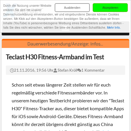
Durch die Nutzung unserer Website
Ausblenden
Akzeptieren
erklären Sie sich mit unserer
Datenschutzerklärung einverstanden, wir und eingebundene Dienste können Cookies
setzen. Mit Klick auf den Akzeptieren-Button bestätigen Sie außerdem, dass wir Ihnen
Inhalte (YouTube) & personenbezogene Werbung eines Drittanbieters ausliefern dürfen -
falls Sie dies nicht wünschen, wählen Sie bitte die Ausblenden-Schaltfläche.
Mehr Info.
Teclast H30 Fitness-Armband im Test
21.11.2016, 19:56 Uhr
Stefan Kröll
1 Kommentar
Schon seit etwas längerer Zeit stellen wir für euch
regelmäßig verschiede Fitnessarmbänder vor. In
unserem heutigen Testbericht probieren wir den "Teclast
H30" Fitness-Tracker aus, dieser bietet kompatible Apps
für iOS sowie Android-Geräte. Dieses Fitness-Armband
könnt ihr derzeit übrigens direkt günstig aus China