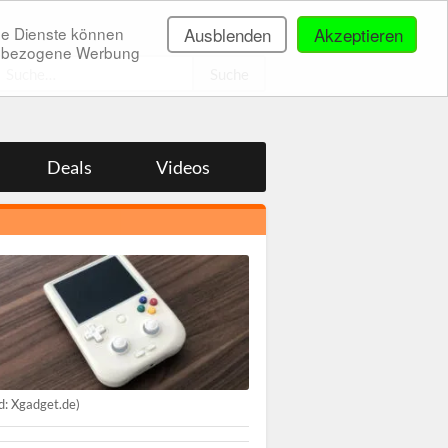
ne Dienste können
Ausblenden
Akzeptieren
onenbezogene Werbung
.
Deals
Videos
ld: Xgadget.de)