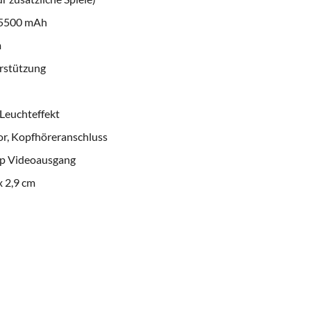
 5500 mAh
m
rstützung
-Leuchteffekt
r, Kopfhöreranschluss
0p Videoausgang
x 2,9 cm