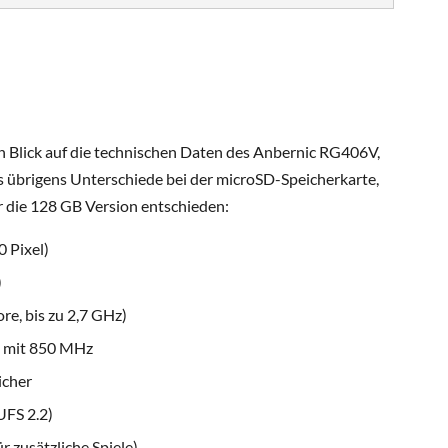
n Blick auf die technischen Daten des Anbernic RG406V,
es übrigens Unterschiede bei der microSD-Speicherkarte,
ür die 128 GB Version entschieden:
0 Pixel)
)
e, bis zu 2,7 GHz)
 mit 850 MHz
icher
UFS 2.2)
r zusätzliche Spiele)