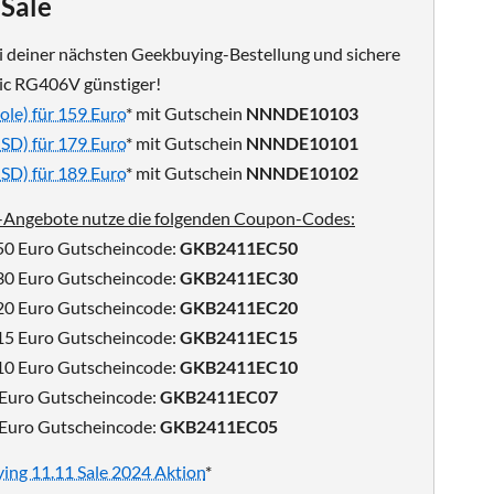
Sale
i deiner nächsten Geekbuying-Bestellung und sichere
ic RG406V günstiger!
le) für 159 Euro
* mit Gutschein
NNNDE10103
SD) für 179 Euro
* mit Gutschein
NNNDE10101
SD) für 189 Euro
* mit Gutschein
NNNDE10102
g-Angebote nutze die folgenden Coupon-Codes:
 50 Euro Gutscheincode:
GKB2411EC50
 30 Euro Gutscheincode:
GKB2411EC30
 20 Euro Gutscheincode:
GKB2411EC20
 15 Euro Gutscheincode:
GKB2411EC15
 10 Euro Gutscheincode:
GKB2411EC10
7 Euro Gutscheincode:
GKB2411EC07
5 Euro Gutscheincode:
GKB2411EC05
ing 11.11 Sale 2024 Aktion
*