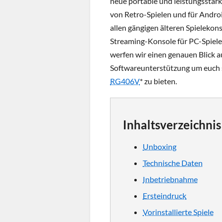
neue portable und leistungsstarke
von Retro-Spielen und für Androi
allen gängigen älteren Spielekon
Streaming-Konsole für PC-Spiele
werfen wir einen genauen Blick a
Softwareunterstützung um euch s
RG406V
* zu bieten.
Inhaltsverzeichnis
Unboxing
Technische Daten
Inbetriebnahme
Ersteindruck
Vorinstallierte Spiele