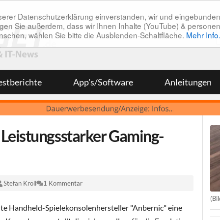
unserer Datenschutzerklärung einverstanden, wir und eingebunde
tätigen Sie außerdem, dass wir Ihnen Inhalte (YouTube) & pers
 wünschen, wählen Sie bitte die Ausblenden-Schaltfläche.
Mehr Info
estberichte
App's/Software
Anleitungen
Leistungsstarker Gaming-
Stefan Kröll
1 Kommentar
(Bi
e Handheld-Spielekonsolenhersteller "Anbernic" eine