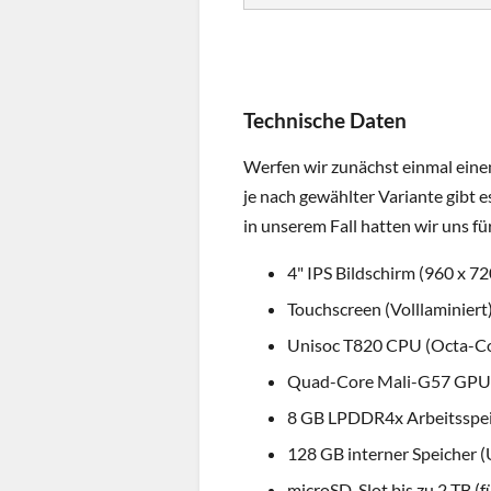
Technische Daten
Werfen wir zunächst einmal eine
je nach gewählter Variante gibt 
in unserem Fall hatten wir uns f
4" IPS Bildschirm (960 x 72
Touchscreen (Volllaminiert
Unisoc T820 CPU (Octa-Cor
Quad-Core Mali-G57 GPU
8 GB LPDDR4x Arbeitsspe
128 GB interner Speicher (
microSD-Slot bis zu 2 TB (fü