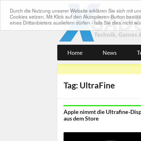
Durch die Nutzung unserer Website erklären Sie sich mit 
Cookies setzen. Mit Klick auf den Akzeptieren-Button bes
eines Drittanbieters ausliefern dürfen - falls Sie dies nicht
Home
News
T
Tag: UltraFine
Apple nimmt die Ultrafine-Dis
aus dem Store