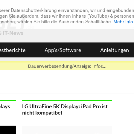
unserer Datenschutzerklärung einverstanden, wir und eingebunde
tätigen Sie außerdem, dass wir Ihnen Inhalte (YouTube) & pers
 wünschen, wählen Sie bitte die Ausblenden-Schaltfläche.
Mehr Info
estberichte
App's/Software
Anleitungen
plays
LG UltraFine 5K Display: iPad Pro ist
nicht kompatibel