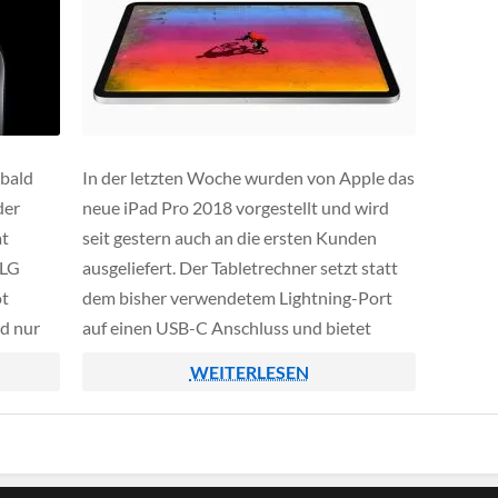
 bald
In der letzten Woche wurden von Apple das
der
neue iPad Pro 2018 vorgestellt und wird
at
seit gestern auch an die ersten Kunden
 LG
ausgeliefert. Der Tabletrechner setzt statt
ot
dem bisher verwendetem Lightning-Port
d nur
auf einen USB-C Anschluss und bietet
damit völlig neue Möglichkeiten für
WEITERLESEN
professionelle Anwender.