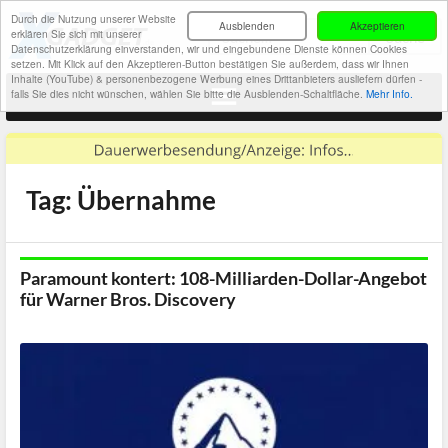
Durch die Nutzung unserer Website
Ausblenden
Akzeptieren
erklären Sie sich mit unserer
Datenschutzerklärung einverstanden, wir und eingebundene Dienste können Cookies
setzen. Mit Klick auf den Akzeptieren-Button bestätigen Sie außerdem, dass wir Ihnen
Inhalte (YouTube) & personenbezogene Werbung eines Drittanbieters ausliefern dürfen -
falls Sie dies nicht wünschen, wählen Sie bitte die Ausblenden-Schaltfläche.
Mehr Info.
Tag: Übernahme
Paramount kontert: 108-Milliarden-Dollar-Angebot
für Warner Bros. Discovery