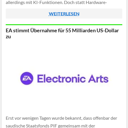
allerdings mit KI-Funktionen. Doch statt Hardware-
Neuigkeiten verkündete CEO Fabio Violante die
WEITERLESEN
Übernahme durch Qualcomm. Der Deal sei bereits seit
einem Jahr vorbereitet, […]
EA stimmt Übernahme für 55 Milliarden US-Dollar
zu
Erst vor wenigen Tagen wurde bekannt, dass offenbar der
saudische Staatsfonds PIF gemeinsam mit der