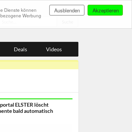
ne Dienste können
Ausblenden
Akzeptieren
onenbezogene Werbung
.
Deals
Videos
portal ELSTER löscht
nte bald automatisch