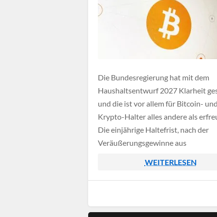
Die Bundesregierung hat mit dem
Haushaltsentwurf 2027 Klarheit ge
und die ist vor allem für Bitcoin- un
Krypto-Halter alles andere als erfreu
Die einjährige Haltefrist, nach der
Veräußerungsgewinne aus
Kryptowährungen bislang steuerfre
WEITERLESEN
bleiben, soll nämlich fallen. Stattde
sollen Kryptowerte künftig den Ein
aus Kapitalvermögen zugeordnet w
steuerlich behandelt wie Aktien. Offi