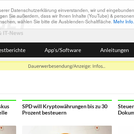
unserer Datenschutzerklärung einverstanden, wir und eingebunde
tätigen Sie außerdem, dass wir Ihnen Inhalte (YouTube) & pers
 wünschen, wählen Sie bitte die Ausblenden-Schaltfläche.
Mehr Info
estberichte
App's/Software
Anleitungen
skus
SPD will Kryptowährungen bis zu 30
Steuer
lle
Prozent besteuern
Dokume