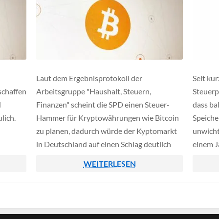
Laut dem Ergebnisprotokoll der
Seit ku
schaffen
Arbeitsgruppe "Haushalt, Steuern,
Steuerp
d
Finanzen" scheint die SPD einen Steuer-
dass ba
lich.
Hammer für Kryptowährungen wie Bitcoin
Speiche
zu planen, dadurch würde der Kyptomarkt
unwicht
in Deutschland auf einen Schlag deutlich
einem J
i
unattraktiver werden und mögliche
sollen.
WEITERLESEN
ssen
Investoren vertreiben.
künften
erden –
ziell