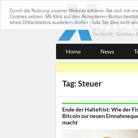
Durch die Nutzung unserer Website erklären Sie sich mit 
Cookies setzen. Mit Klick auf den Akzeptieren-Button bes
eines Drittanbieters ausliefern dürfen - falls Sie dies nicht
Home
News
T
Tag: Steuer
Ende der Haltefrist: Wie der Fi
Bitcoin zur neuen Einnahmeque
macht