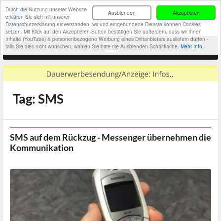
Durch die Nutzung unserer Website
Ausblenden
Akzeptieren
erklären Sie sich mit unserer
Datenschutzerklärung einverstanden, wir und eingebundene Dienste können Cookies
setzen. Mit Klick auf den Akzeptieren-Button bestätigen Sie außerdem, dass wir Ihnen
Inhalte (YouTube) & personenbezogene Werbung eines Drittanbieters ausliefern dürfen -
falls Sie dies nicht wünschen, wählen Sie bitte die Ausblenden-Schaltfläche.
Mehr Info.
Tag: SMS
SMS auf dem Rückzug - Messenger übernehmen die
Kommunikation