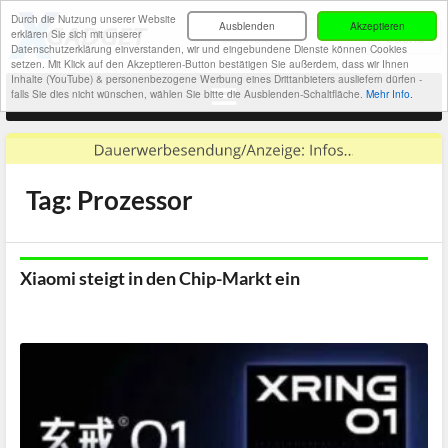
Durch die Nutzung unserer Website
Ausblenden
Akzeptieren
erklären Sie sich mit unserer
Datenschutzerklärung einverstanden, wir und eingebundene Dienste können Cookies
setzen. Mit Klick auf den Akzeptieren-Button bestätigen Sie außerdem, dass wir Ihnen
Inhalte (YouTube) & personenbezogene Werbung eines Drittanbieters ausliefern dürfen -
falls Sie dies nicht wünschen, wählen Sie bitte die Ausblenden-Schaltfläche.
Mehr Info.
Tag: Prozessor
Xiaomi steigt in den Chip-Markt ein