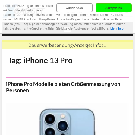
Durch die Nutzung unserer Website
Ausblenden
Akzeptieren
erklären Sie sich mit unserer
Datenschutzerklärung einverstanden, wir und eingebundene Dienste können Cookies
setzen. Mit Klick auf den Akzeptieren-Button bestätigen Sie außerdem, dass wir Ihnen
Inhalte (YouTube) & personenbezogene Werbung eines Drittanbieters ausliefern dürfen -
falls Sie dies nicht wünschen, wählen Sie bitte die Ausblenden-Schaltfläche.
Mehr Info.
Tag: iPhone 13 Pro
iPhone Pro Modelle bieten Größenmessung von
Personen