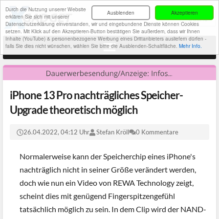
Durch die Nutzung unserer Website
Ausblenden
Akzeptieren
erklären Sie sich mit unserer
Datenschutzerklärung einverstanden, wir und eingebundene Dienste können Cookies
setzen. Mit Klick auf den Akzeptieren-Button bestätigen Sie außerdem, dass wir Ihnen
Inhalte (YouTube) & personenbezogene Werbung eines Drittanbieters ausliefern dürfen -
falls Sie dies nicht wünschen, wählen Sie bitte die Ausblenden-Schaltfläche.
Mehr Info.
iPhone 13 Pro nachträgliches Speicher-
Upgrade theoretisch möglich
26.04.2022, 04:12 Uhr
Stefan Kröll
0 Kommentare
Normalerweise kann der Speicherchip eines iPhone's
nachträglich nicht in seiner Größe verändert werden,
doch wie nun ein Video von REWA Technology zeigt,
scheint dies mit genügend Fingerspitzengefühl
tatsächlich möglich zu sein. In dem Clip wird der NAND-