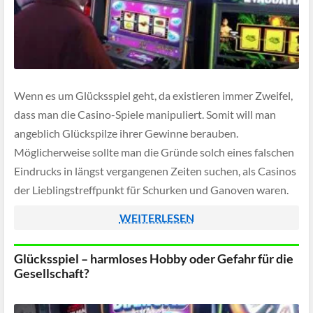
Wenn es um Glücksspiel geht, da existieren immer Zweifel,
dass man die Casino-Spiele manipuliert. Somit will man
angeblich Glückspilze ihrer Gewinne berauben.
Möglicherweise sollte man die Gründe solch eines falschen
Eindrucks in längst vergangenen Zeiten suchen, als Casinos
der Lieblingstreffpunkt für Schurken und Ganoven waren.
WEITERLESEN
Glücksspiel – harmloses Hobby oder Gefahr für die
Gesellschaft?