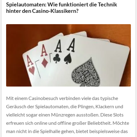
Spielautomaten: Wie funktioniert die Technik
hinter den Casino-Klassikern?
Mit einem Casinobesuch verbinden viele das typische
Geräusch der Spielautomaten, die Plingen, Klackern und
vielleicht sogar einen Münzregen ausstoßen. Diese Slots
erfreuen sich online und offline großer Beliebtheit. Möchte
man nicht in die Spielhalle gehen, bietet beispielsweise das