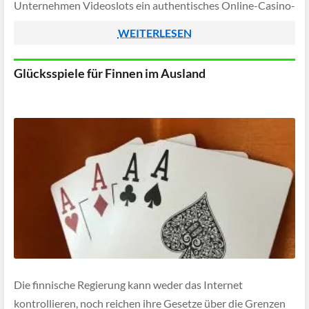
Unternehmen Videoslots ein authentisches Online-Casino-
Erlebnis.
WEITERLESEN
Glücksspiele für Finnen im Ausland
Die finnische Regierung kann weder das Internet
kontrollieren, noch reichen ihre Gesetze über die Grenzen