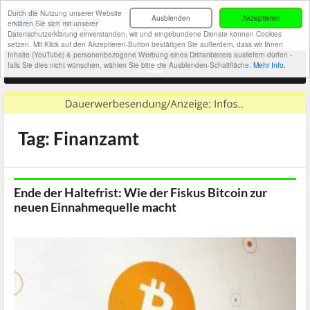
Durch die Nutzung unserer Website
Ausblenden
Akzeptieren
erklären Sie sich mit unserer
Datenschutzerklärung einverstanden, wir und eingebundene Dienste können Cookies
setzen. Mit Klick auf den Akzeptieren-Button bestätigen Sie außerdem, dass wir Ihnen
Inhalte (YouTube) & personenbezogene Werbung eines Drittanbieters ausliefern dürfen -
falls Sie dies nicht wünschen, wählen Sie bitte die Ausblenden-Schaltfläche.
Mehr Info.
Tag: Finanzamt
Ende der Haltefrist: Wie der Fiskus Bitcoin zur
neuen Einnahmequelle macht