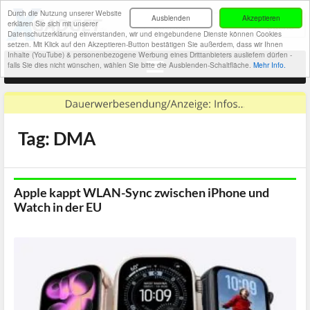
Durch die Nutzung unserer Website
Ausblenden
Akzeptieren
erklären Sie sich mit unserer
Datenschutzerklärung einverstanden, wir und eingebundene Dienste können Cookies
setzen. Mit Klick auf den Akzeptieren-Button bestätigen Sie außerdem, dass wir Ihnen
Inhalte (YouTube) & personenbezogene Werbung eines Drittanbieters ausliefern dürfen -
falls Sie dies nicht wünschen, wählen Sie bitte die Ausblenden-Schaltfläche.
Mehr Info.
Tag: DMA
Apple kappt WLAN-Sync zwischen iPhone und
Watch in der EU