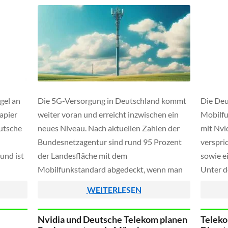
gel an
Die 5G-Versorgung in Deutschland kommt
Die Deu
apier
weiter voran und erreicht inzwischen ein
Mobilfu
eutsche
neues Niveau. Nach aktuellen Zahlen der
mit Nvi
Bundesnetzagentur sind rund 95 Prozent
verspri
und ist
der Landesfläche mit dem
sowie e
Mobilfunkstandard abgedeckt, wenn man
Unter d
alle Netzbetreiber zusammen zählt, womit
Anbiete
WEITERLESEN
, die
sich der Ausbau im Vergleich zum Vorjahr
eines s
chende
erneut spürbar verbessert hat. Während die
Network
Nvidia und Deutsche Telekom planen
Telekom
Deutsche Telekom bei der
Verfahr