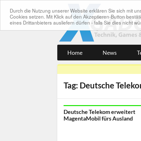
Durch die Nutzung unserer Website erklären Sie sich mit 
Cookies setzen. Mit Klick auf den Akzeptieren-Button bes
eines Drittanbieters ausliefern dürfen - falls Sie dies nicht
Home
News
T
Tag: Deutsche Telek
Deutsche Telekom erweitert
MagentaMobil fürs Ausland