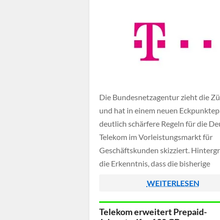
Die Bundesnetzagentur zieht die Zü
und hat in einem neuen Eckpunktep
deutlich schärfere Regeln für die D
Telekom im Vorleistungsmarkt für
Geschäftskunden skizziert. Hintergr
die Erkenntnis, dass die bisherige
Regulierung den Wettbewerb nicht
WEITERLESEN
ausreichend belebt hat, im Gegenteil
Telekom konnte ihre marktbeherrs
Telekom erweitert Prepaid-
Stellung zuletzt weiter ausbauen.