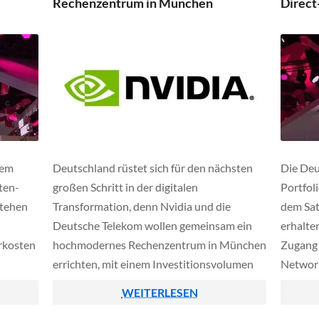
Rechenzentrum in München
Direct
Flächenversorgung mit ca. […]
Datenst
selbst [
rem
Deutschland rüstet sich für den nächsten
Die Deu
ten-
großen Schritt in der digitalen
Portfol
stehen
Transformation, denn Nvidia und die
dem Sat
Deutsche Telekom wollen gemeinsam ein
erhalte
rkosten
hochmodernes Rechenzentrum in München
Zugang 
errichten, mit einem Investitionsvolumen
Network
its
von rund einer Milliarde Euro. Wie aus
direkte
WEITERLESEN
irekt
Insiderkreisen bekannt wurde, soll auch der
Satelli