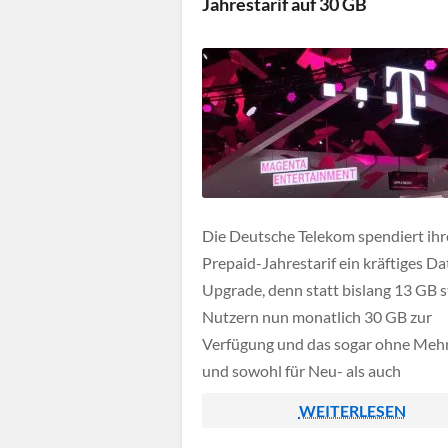
Jahrestarif auf 30 GB
Die Deutsche Telekom spendiert ih
Prepaid-Jahrestarif ein kräftiges Da
Upgrade, denn statt bislang 13 GB 
Nutzern nun monatlich 30 GB zur
Verfügung und das sogar ohne Meh
und sowohl für Neu- als auch
Bestandskunden. Wer den Tarif bere
WEITERLESEN
nutzt, kann die Erweiterung meist d