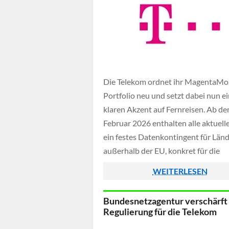
Die Telekom ordnet ihr MagentaMob
Portfolio neu und setzt dabei nun e
klaren Akzent auf Fernreisen. Ab de
Februar 2026 enthalten alle aktuelle
ein festes Datenkontingent für Län
außerhalb der EU, konkret für die
Ländergruppen 2 und 3. Statt zusätz
WEITERLESEN
Optionen gibt es nun ein jährliches
Inklusivvolumen, das je nach Tarifg
Bundesnetzagentur verschärft
variiert und zu […]
Regulierung für die Telekom