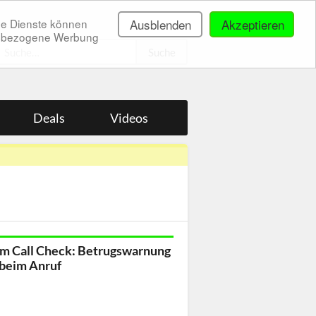
ne Dienste können
Ausblenden
Akzeptieren
onenbezogene Werbung
.
Deals
Videos
m Call Check: Betrugswarnung
 beim Anruf