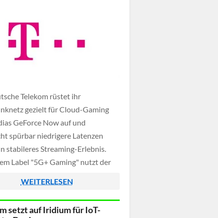
tsche Telekom rüstet ihr
nknetz gezielt für Cloud-Gaming
dias GeForce Now auf und
cht spürbar niedrigere Latenzen
in stabileres Streaming-Erlebnis.
em Label "5G+ Gaming" nutzt der
r sein 5G-Standalone-Netz samt
WEITERLESEN
peziell für Gaming reservierten
-Slices. Ergänzt durch das L4S-
 setzt auf Iridium für IoT-
en sollen Engpässe früh erkannt und