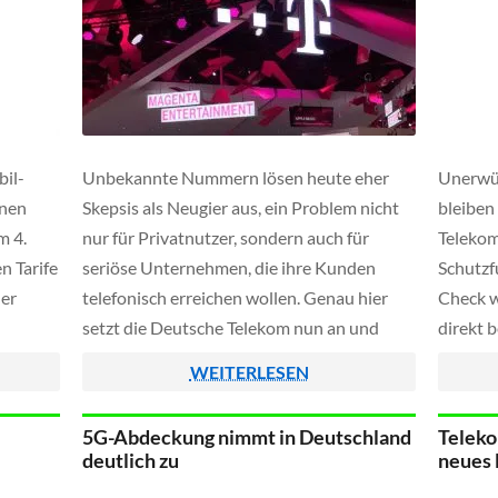
il-
Unbekannte Nummern lösen heute eher
Unerwün
inen
Skepsis als Neugier aus, ein Problem nicht
bleiben
m 4.
nur für Privatnutzer, sondern auch für
Telekom
n Tarife
seriöse Unternehmen, die ihre Kunden
Schutzf
der
telefonisch erreichen wollen. Genau hier
Check w
setzt die Deutsche Telekom nun an und
direkt 
licher
erweitert ihren Schutz vor Spam und Betrug
Betrugs
WEITERLESEN
um sogenannte Branded Calls im
eine Ap
röße
Mobilfunknetz.
nötig ist
5G-Abdeckung nimmt in Deutschland
Teleko
deutlich zu
neues