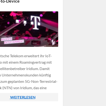
-to-Device
röme so gesteuert werden, dass
…]
tsche Telekom erweitert ihr IoT-
io mit einem Roamingvertrag mit
ellitenbetreiber Iridium. Damit
n Unternehmenskunden künftig
zum geplanten 5G-Non-Terrestrial-
 (NTN) von Iridium, das eine
 Anbindung von Geräten an
WEITERLESEN
ten ohne zusätzliche Hardware