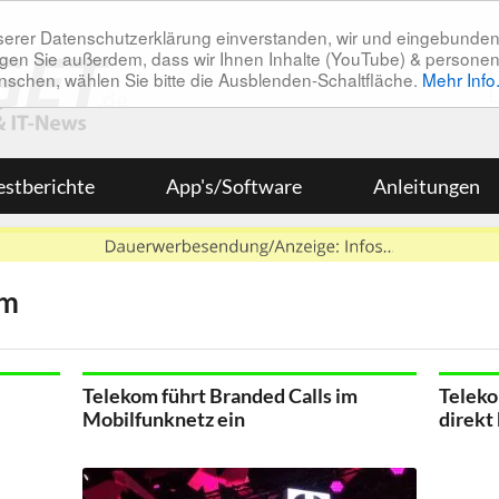
unserer Datenschutzerklärung einverstanden, wir und eingebunde
tätigen Sie außerdem, dass wir Ihnen Inhalte (YouTube) & pers
 wünschen, wählen Sie bitte die Ausblenden-Schaltfläche.
Mehr Info
estberichte
App's/Software
Anleitungen
om
Telekom führt Branded Calls im
Teleko
Mobilfunknetz ein
direkt