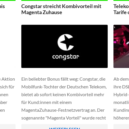
Softwarekonzern SAP als einer der
ermögli
bis
Congstar streicht Kombivorteil mit
Teleko
Hauptnutzer und Ankermieter des neuen
Magenta Zuhause
Tarife
KI-Zentrums auftreten. Damit […]
e Aktion
Ein beliebter Bonus fällt weg: Congstar, die
Ab dem 
sich für
Mobilfunk-Tochter der Deutschen Telekom,
ihre DS
hnen
bietet ab sofort keinen Kombivorteil mehr
Hybrid-
mber
für Kund:innen mit einem
monatli
uen
MagentaZuhause-Festnetzvertrag an. Der
Kundinn
sogenannte "Magenta Vorteil" wurde recht
höheren
unbemerkt zum 1. Juli 2025 eingestellt.
in Regi