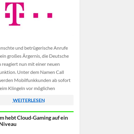
schte und betrügerische Anrufe
 ein großes Ärgernis, die Deutsche
 reagiert nun mit einer neuen
unktion. Unter dem Namen Call
erden Mobilfunkkunden ab sofort
beim Klingeln vor möglichen
anrufen gewarnt, ohne dass dafür
WEITERLESEN
p oder ein spezielles Smartphone
.
m hebt Cloud-Gaming auf ein
 Niveau