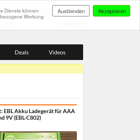
ne Dienste können
Ausblenden
Akzeptieren
onenbezogene Werbung
.
Deals
Videos
t: EBL Akku Ladegerät für AAA
nd 9V (EBL-C802)