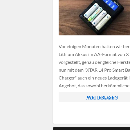
Vor einigen Monaten hatten wir ber
Lithium Akkus im AA-Format von 
vorgestellt, genau der gleiche Herste
nun mit dem "XTAR L4 Pro Smart Ba
Charger" auch ein neues Ladegerät 
Angebot, das sowohl herkömmlich
Zellen als auch 1.5 Volt Lithium Akk
WEITERLESEN
aufladen kann, deshalb möchten wi
dieses im folgenden Artikel etwas g
[…]