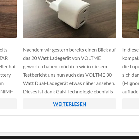
eits
Nachdem wir gestern bereits einen Blick auf
In dies
XTAR
das 20 Watt Ladegerät von VOLTME
kompakt
ller hat
geworfen haben, möchten wir in diesem
die Lup
ttery
Testbericht uns nun auch das VOLTME 30
sich da
im
Watt Dual-Ladegerät etwas näher ansehen.
(Mignon
e NiMH-
Dieses ist dank GaN-Technologie ebenfalls
auflade
us
sehr kompakt konstruiert und bietet neben
Mikroco
WEITERLESEN
r euch
einem USB-C Anschluss auch noch einen
geschüt
enauer
zusätzlichen USB-A Port für ältere Geräte.
Technis
Unboxin
auf den