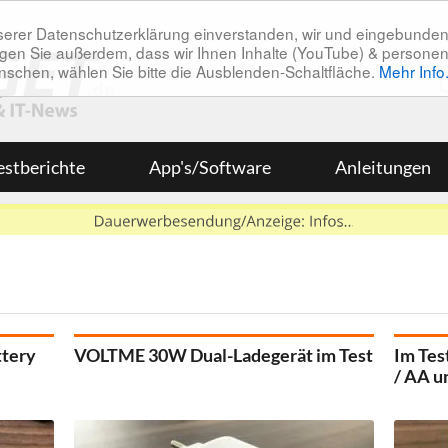
unserer Datenschutzerklärung einverstanden, wir und eingebunde
tätigen Sie außerdem, dass wir Ihnen Inhalte (YouTube) & pers
 wünschen, wählen Sie bitte die Ausblenden-Schaltfläche.
Mehr Info
estberichte
App's/Software
Anleitungen
ttery
VOLTME 30W Dual-Ladegerät im Test
Im Tes
/ AA u