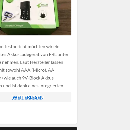
em Testbericht möchten wir ein
es Akku-Ladegerät von EBL unter
e nehmen. Laut Hersteller lassen
mit sowohl AAA (Micro), AA
) wie auch 9V-Block Akkus
n und ist dank eines integrierten
ntrollers auch vor Überladung
WEITERLESEN
zt. Inhaltsverzeichnis Unboxing
che Daten Praxistest Fazit
g Werfen wir zunächst einen Blick
 Verpackungsinhalt, […]