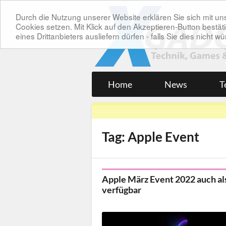
Durch die Nutzung unserer Website erklären Sie sich mit 
Cookies setzen. Mit Klick auf den Akzeptieren-Button bes
eines Drittanbieters ausliefern dürfen - falls Sie dies nicht
Home
News
T
Tag: Apple Event
Apple März Event 2022 auch a
verfügbar