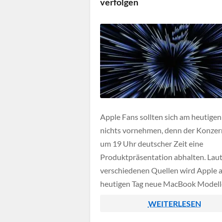
verfolgen
Apple Fans sollten sich am heutige
nichts vornehmen, denn der Konzer
um 19 Uhr deutscher Zeit eine
Produktpräsentation abhalten. Lau
verschiedenen Quellen wird Apple 
heutigen Tag neue MacBook Modell
präsentieren, außerdem könnte auc
WEITERLESEN
Mac Mini einen neuen Prozessor erh