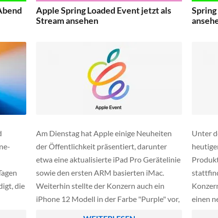
offizielle Webseite, als auch […]
MacBook
 Abend
Apple Spring Loaded Event jetzt als
Spring
Stream ansehen
anseh
d
Am Dienstag hat Apple einige Neuheiten
Unter d
ne-
der Öffentlichkeit präsentiert, darunter
heutige
etwa eine aktualisierte iPad Pro Gerätelinie
Produkt
Tagen
sowie den ersten ARM basierten iMac.
stattfi
igt, die
Weiterhin stellte der Konzern auch ein
Konzern
iPhone 12 Modell in der Farbe "Purple" vor,
einen n
alles
das sicherlich Apple's Smartphone Verkäufe
manche 