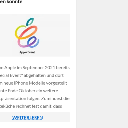
en könnte
k […]
 Apple im September 2021 bereits
pecial Event" abgehalten und dort
em neue iPhone Modelle vorgestellt
nnte Ende Oktober ein weitere
präsentation folgen. Zumindest die
eküche rechnet fest damit, dass
uch im Jahr 2021 wieder ein
WEITERLESEN
 Event abhalten wird um dort neue