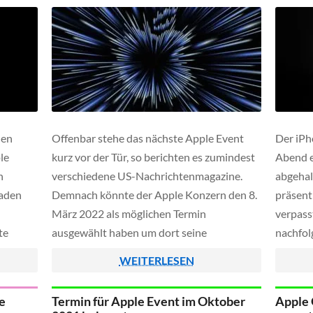
hen
Offenbar stehe das nächste Apple Event
Der iPh
le
kurz vor der Tür, so berichten es zumindest
Abend e
n
verschiedene US-Nachrichtenmagazine.
abgehal
laden
Demnach könnte der Apple Konzern den 8.
präsenti
März 2022 als möglichen Termin
verpass
te
ausgewählt haben um dort seine
nachfol
08.
Produktneuheiten vorzustellen. Laut
im folg
WEITERLESEN
wird
verschiedenen Analysten ist eine
neuen A
als
Aktualisierung des iPhone SE Modells
ein kle
e
Termin für Apple Event im Oktober
Apple 
möglich sowie die Präsentation eines neuen
außerde