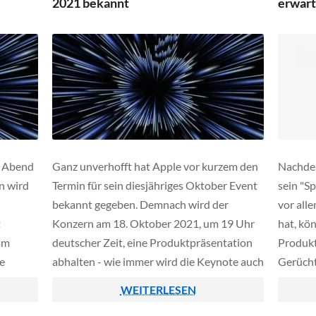
2021 bekannt
erwart
iPad Air's.
MacBoo
n Abend
Ganz unverhofft hat Apple vor kurzem den
Nachdem
n wird
Termin für sein diesjähriges Oktober Event
sein "S
bekannt gegeben. Demnach wird der
vor all
t
Konzern am 18. Oktober 2021, um 19 Uhr
hat, kö
am
deutscher Zeit, eine Produktpräsentation
Produkt
e
abhalten - wie immer wird die Keynote auch
Gerücht
h dort
Live im Internet als Stream verfügbar sein.
Apple a
WEITERLESEN
alten.
Der Livestream wird sowohl über die
Oktober