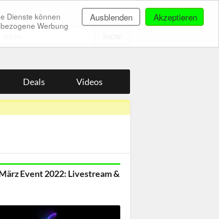
ne Dienste können
Ausblenden
Akzeptieren
onenbezogene Werbung
.
Deals
Videos
März Event 2022: Livestream &