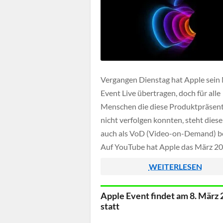
Vergangen Dienstag hat Apple sein
Event Live übertragen, doch für alle
Menschen die diese Produktpräsen
nicht verfolgen konnten, steht dies
auch als VoD (Video-on-Demand) be
Auf YouTube hat Apple das März 2
Event weiterhin auf dem offiziellen
WEITERLESEN
gelistet, insgesamt müsst ihr dafür 
eine knappe Stunde einplanen. Nac
Apple Event findet am 8. März
haben wir euch das […]
statt