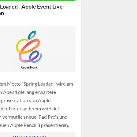
 Pro's vorzustellen.
 Loaded - Apple Event Live
en
em Motto "Spring Loaded" wird am
n Abend die lang erwartete
präsentation von Apple
nden. Unter anderem wird der
 vermutlich neue iPad Pro's und
euen Apple Pencil 3 präsentieren,
Analysten rechnen auch mit der