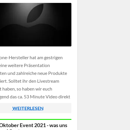
one-Hersteller hat am gestrigen
ine weitere Präsentation
ten und zahlreiche neue Produkte
ert. Solltet ihr den Livestream
t haben, so haben wir euch
gend das ca. 53 Minute Video direkt
enden Absatz eingebunden. Neben
WEITERLESEN
irPods, gab es beim HomePod mini
ines farbliches Designupdate
Oktober Event 2021 - was uns
m wurden wie erwartet auch neue