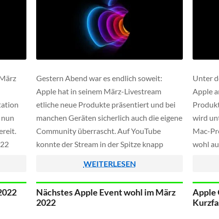
 März
Gestern Abend war es endlich soweit:
Unter d
Apple hat in seinem März-Livestream
Apple a
tation
etliche neue Produkte präsentiert und bei
Produkt
e nun
manchen Geräten sicherlich auch die eigene
wird un
reit.
Community überrascht. Auf YouTube
Mac-Pr
022
konnte der Stream in der Spitze knapp
wohl au
 Channel
750.000 gleichzeitige Zuschauer erreichen,
bisheri
WEITERLESEN
etwa
wieviele Leute direkt über die Apple
eines i
hfolgend
Webseite den Livestream verfolgt haben ist
 2022
Nächstes Apple Event wohl im März
Apple 
unbekannt. In diesem Artikel möchten […]
2022
Kurzfa