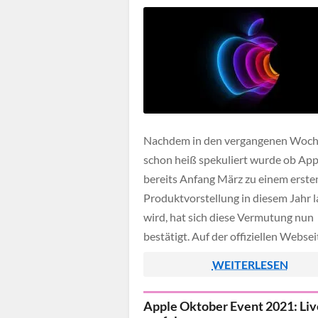
Nachdem in den vergangenen Woc
schon heiß spekuliert wurde ob App
bereits Anfang März zu einem erste
Produktvorstellung in diesem Jahr 
wird, hat sich diese Vermutung nun
bestätigt. Auf der offiziellen Websei
wurde das Apple Event nun für den 
WEITERLESEN
März 2022 angekündigt, wie immer 
man die Produktpräsentation auch 
Apple Oktober Event 2021: Liv
Livestream miterleben können.