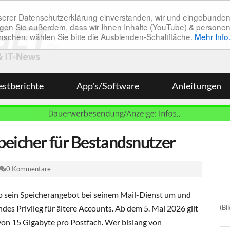
unserer Datenschutzerklärung einverstanden, wir und eingebunde
tätigen Sie außerdem, dass wir Ihnen Inhalte (YouTube) & pers
 wünschen, wählen Sie bitte die Ausblenden-Schaltfläche.
Mehr Info
estberichte
App's/Software
Anleitungen
peicher für Bestandsnutzer
0 Kommentare
oo sein Speicherangebot bei seinem Mail-Dienst um und
(Bi
des Privileg für ältere Accounts. Ab dem 5. Mai 2026 gilt
 von 15 Gigabyte pro Postfach. Wer bislang von