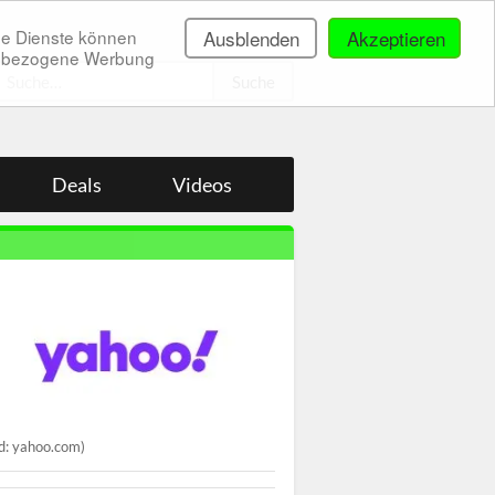
ne Dienste können
Ausblenden
Akzeptieren
onenbezogene Werbung
.
Deals
Videos
ld: yahoo.com)