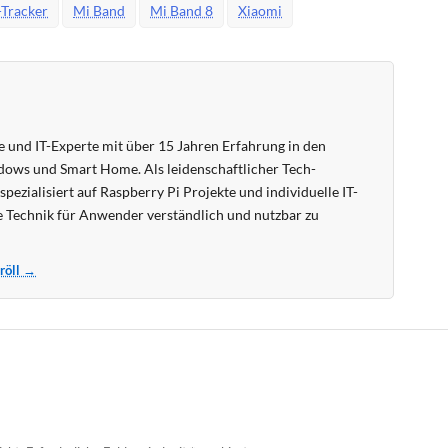
-Tracker
Mi Band
Mi Band 8
Xiaomi
 und IT-Experte mit über 15 Jahren Erfahrung in den
ows und Smart Home. Als leidenschaftlicher Tech-
pezialisiert auf Raspberry Pi Projekte und individuelle IT-
 Technik für Anwender verständlich und nutzbar zu
Kröll →