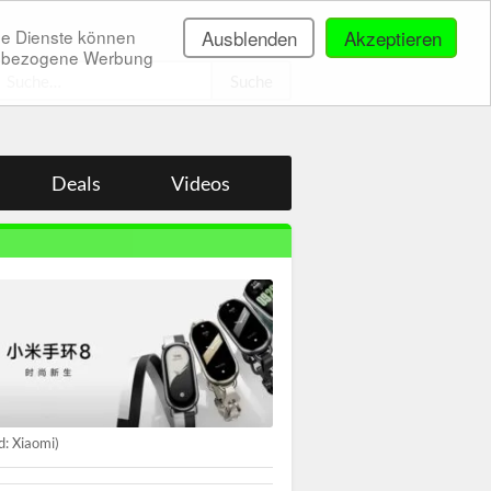
ne Dienste können
Ausblenden
Akzeptieren
onenbezogene Werbung
.
Deals
Videos
ld: Xiaomi)