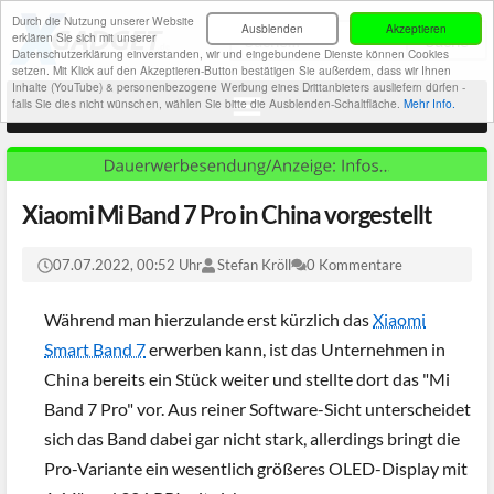
Durch die Nutzung unserer Website
Ausblenden
Akzeptieren
erklären Sie sich mit unserer
Datenschutzerklärung einverstanden, wir und eingebundene Dienste können Cookies
setzen. Mit Klick auf den Akzeptieren-Button bestätigen Sie außerdem, dass wir Ihnen
Inhalte (YouTube) & personenbezogene Werbung eines Drittanbieters ausliefern dürfen -
falls Sie dies nicht wünschen, wählen Sie bitte die Ausblenden-Schaltfläche.
Mehr Info.
Xiaomi Mi Band 7 Pro in China vorgestellt
07.07.2022, 00:52 Uhr
Stefan Kröll
0 Kommentare
Während man hierzulande erst kürzlich das
Xiaomi
Smart Band 7
erwerben kann, ist das Unternehmen in
China bereits ein Stück weiter und stellte dort das "Mi
Band 7 Pro" vor. Aus reiner Software-Sicht unterscheidet
sich das Band dabei gar nicht stark, allerdings bringt die
Pro-Variante ein wesentlich größeres OLED-Display mit