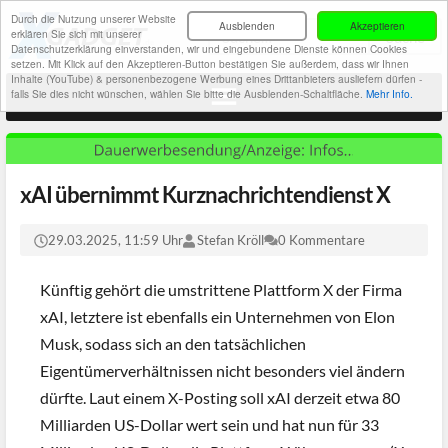
Durch die Nutzung unserer Website
Ausblenden
Akzeptieren
erklären Sie sich mit unserer
Datenschutzerklärung einverstanden, wir und eingebundene Dienste können Cookies
setzen. Mit Klick auf den Akzeptieren-Button bestätigen Sie außerdem, dass wir Ihnen
Inhalte (YouTube) & personenbezogene Werbung eines Drittanbieters ausliefern dürfen -
falls Sie dies nicht wünschen, wählen Sie bitte die Ausblenden-Schaltfläche.
Mehr Info.
xAI übernimmt Kurznachrichtendienst X
29.03.2025, 11:59 Uhr
Stefan Kröll
0 Kommentare
Künftig gehört die umstrittene Plattform X der Firma
xAI, letztere ist ebenfalls ein Unternehmen von Elon
Musk, sodass sich an den tatsächlichen
Eigentümerverhältnissen nicht besonders viel ändern
dürfte. Laut einem X-Posting soll xAI derzeit etwa 80
Milliarden US-Dollar wert sein und hat nun für 33