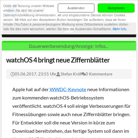
Durch die Nutzung unserer Website
Ausblenden
Akzeptieren
erklären Sie sich mit unserer
Datenschutzerklärung einverstanden, wir und eingebundene Dienste können Cookies
setzen. Mit Klick auf den Akzeptieren-Button bestätigen Sie außerdem, dass wir Ihnen
Inhalte (YouTube) & personenbezogene Werbung eines Drittanbieters ausliefern dürfen -
falls Sie dies nicht wünschen, wählen Sie bitte die Ausblenden-Schaltfläche.
Mehr Info.
watchOS 4 bringt neue Ziffernblätter
05.06.2017, 23:55 Uhr
Stefan Kröll
0 Kommentare
Apple hat auf der
WWDC-Keynote
neue Informationen
zum kommenden watchOS-Betriebssystem
veröffentlicht. watchOS 4 soll einige Verbesserungen für
Fitnessübungen sowie auch neue Ziffernblätter bringen.
Für Entwickler soll die neue Version in kürze zum
Download bereitstehen, das fertige System soll dann im