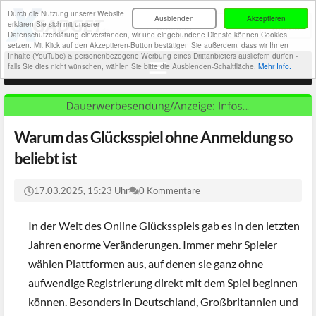
Durch die Nutzung unserer Website
Ausblenden
Akzeptieren
erklären Sie sich mit unserer
Datenschutzerklärung einverstanden, wir und eingebundene Dienste können Cookies
setzen. Mit Klick auf den Akzeptieren-Button bestätigen Sie außerdem, dass wir Ihnen
Inhalte (YouTube) & personenbezogene Werbung eines Drittanbieters ausliefern dürfen -
falls Sie dies nicht wünschen, wählen Sie bitte die Ausblenden-Schaltfläche.
Mehr Info.
Warum das Glücksspiel ohne Anmeldung so
beliebt ist
17.03.2025, 15:23 Uhr
0 Kommentare
In der Welt des Online Glücksspiels gab es in den letzten
Jahren enorme Veränderungen. Immer mehr Spieler
wählen Plattformen aus, auf denen sie ganz ohne
aufwendige Registrierung direkt mit dem Spiel beginnen
können. Besonders in Deutschland, Großbritannien und