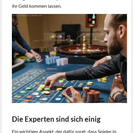
ihr Geld kommen lassen.
Die Experten sind sich einig
Ein wichtiger Aspekt, der dafür sorgt, dass Spieler in