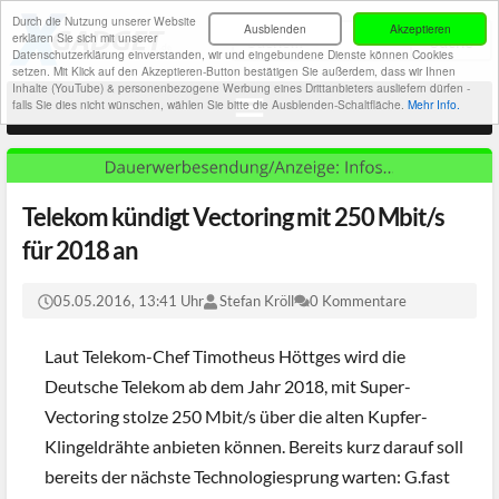
Durch die Nutzung unserer Website
Ausblenden
Akzeptieren
erklären Sie sich mit unserer
Datenschutzerklärung einverstanden, wir und eingebundene Dienste können Cookies
setzen. Mit Klick auf den Akzeptieren-Button bestätigen Sie außerdem, dass wir Ihnen
Inhalte (YouTube) & personenbezogene Werbung eines Drittanbieters ausliefern dürfen -
falls Sie dies nicht wünschen, wählen Sie bitte die Ausblenden-Schaltfläche.
Mehr Info.
Telekom kündigt Vectoring mit 250 Mbit/s
für 2018 an
05.05.2016, 13:41 Uhr
Stefan Kröll
0 Kommentare
Laut Telekom-Chef Timotheus Höttges wird die
Deutsche Telekom ab dem Jahr 2018, mit Super-
Vectoring stolze 250 Mbit/s über die alten Kupfer-
Klingeldrähte anbieten können. Bereits kurz darauf soll
bereits der nächste Technologiesprung warten: G.fast