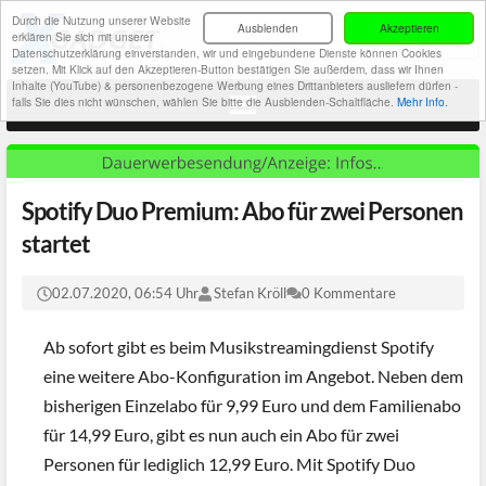
Durch die Nutzung unserer Website
Ausblenden
Akzeptieren
erklären Sie sich mit unserer
Datenschutzerklärung einverstanden, wir und eingebundene Dienste können Cookies
setzen. Mit Klick auf den Akzeptieren-Button bestätigen Sie außerdem, dass wir Ihnen
Inhalte (YouTube) & personenbezogene Werbung eines Drittanbieters ausliefern dürfen -
falls Sie dies nicht wünschen, wählen Sie bitte die Ausblenden-Schaltfläche.
Mehr Info.
Spotify Duo Premium: Abo für zwei Personen
startet
02.07.2020, 06:54 Uhr
Stefan Kröll
0 Kommentare
Ab sofort gibt es beim Musikstreamingdienst Spotify
eine weitere Abo-Konfiguration im Angebot. Neben dem
bisherigen Einzelabo für 9,99 Euro und dem Familienabo
für 14,99 Euro, gibt es nun auch ein Abo für zwei
Personen für lediglich 12,99 Euro. Mit Spotify Duo