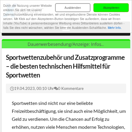
Durch die Nutzung unserer Website
Ausblenden
Akzeptieren
erklären Sie sich mit unserer
Datenschutzerklärung einverstanden, wir und eingebundene Dienste können Cookies
setzen. Mit Klick auf den Akzeptieren-Button bestätigen Sie außerdem, dass wir Ihnen
Inhalte (YouTube) & personenbezogene Werbung eines Drittanbieters ausliefern dürfen -
falls Sie dies nicht wünschen, wählen Sie bitte die Ausblenden-Schaltfläche.
Mehr Info.
Sportwettenzubehör und Zusatzprogramme
– die besten technischen Hilfsmittel für
Sportwetten
19.04.2023, 00:10 Uhr
0 Kommentare
Sportwetten sind nicht nur eine beliebte
Freizeitbeschäftigung, sie sind auch eine Möglichkeit, um
Geld zu verdienen. Um die Chancen auf Erfolg zu
erhöhen, nutzen viele Menschen moderne Technologien,