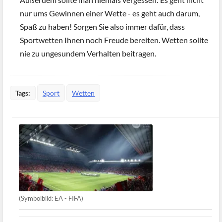
nur ums Gewinnen einer Wette - es geht auch darum,
Spaß zu haben! Sorgen Sie also immer dafür, dass
Sportwetten Ihnen noch Freude bereiten. Wetten sollte
nie zu ungesundem Verhalten beitragen.
Tags:
Sport
Wetten
(Symbolbild: EA - FIFA)