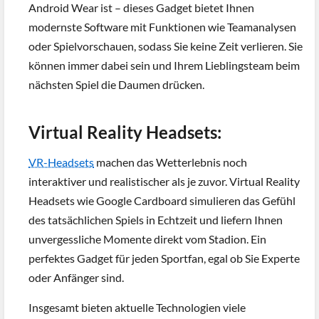
Android Wear ist – dieses Gadget bietet Ihnen
modernste Software mit Funktionen wie Teamanalysen
oder Spielvorschauen, sodass Sie keine Zeit verlieren. Sie
können immer dabei sein und Ihrem Lieblingsteam beim
nächsten Spiel die Daumen drücken.
Virtual Reality Headsets:
VR-Headsets
machen das Wetterlebnis noch
interaktiver und realistischer als je zuvor. Virtual Reality
Headsets wie Google Cardboard simulieren das Gefühl
des tatsächlichen Spiels in Echtzeit und liefern Ihnen
unvergessliche Momente direkt vom Stadion. Ein
perfektes Gadget für jeden Sportfan, egal ob Sie Experte
oder Anfänger sind.
Insgesamt bieten aktuelle Technologien viele