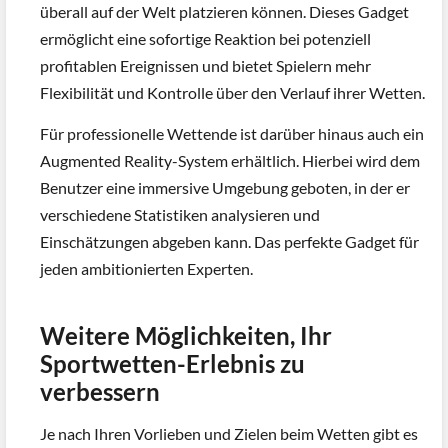
überall auf der Welt platzieren können. Dieses Gadget
ermöglicht eine sofortige Reaktion bei potenziell
profitablen Ereignissen und bietet Spielern mehr
Flexibilität und Kontrolle über den Verlauf ihrer Wetten.
Für professionelle Wettende ist darüber hinaus auch ein
Augmented Reality-System erhältlich. Hierbei wird dem
Benutzer eine immersive Umgebung geboten, in der er
verschiedene Statistiken analysieren und
Einschätzungen abgeben kann. Das perfekte Gadget für
jeden ambitionierten Experten.
Weitere Möglichkeiten, Ihr
Sportwetten-Erlebnis zu
verbessern
Je nach Ihren Vorlieben und Zielen beim Wetten gibt es