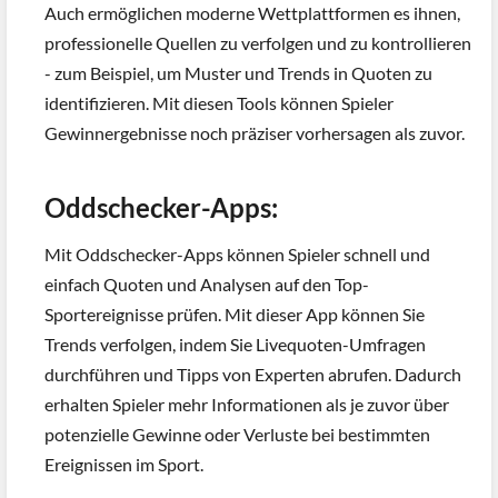
Auch ermöglichen moderne Wettplattformen es ihnen,
professionelle Quellen zu verfolgen und zu kontrollieren
- zum Beispiel, um Muster und Trends in Quoten zu
identifizieren. Mit diesen Tools können Spieler
Gewinnergebnisse noch präziser vorhersagen als zuvor.
Oddschecker-Apps:
Mit Oddschecker-Apps können Spieler schnell und
einfach Quoten und Analysen auf den Top-
Sportereignisse prüfen. Mit dieser App können Sie
Trends verfolgen, indem Sie Livequoten-Umfragen
durchführen und Tipps von Experten abrufen. Dadurch
erhalten Spieler mehr Informationen als je zuvor über
potenzielle Gewinne oder Verluste bei bestimmten
Ereignissen im Sport.