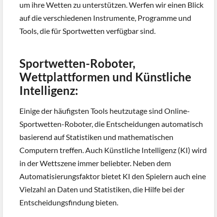
um ihre Wetten zu unterstützen. Werfen wir einen Blick
auf die verschiedenen Instrumente, Programme und
Tools, die für Sportwetten verfügbar sind.
Sportwetten-Roboter,
Wettplattformen und Künstliche
Intelligenz:
Einige der häufigsten Tools heutzutage sind Online-
Sportwetten-Roboter, die Entscheidungen automatisch
basierend auf Statistiken und mathematischen
Computern treffen. Auch Künstliche Intelligenz (KI) wird
in der Wettszene immer beliebter. Neben dem
Automatisierungsfaktor bietet KI den Spielern auch eine
Vielzahl an Daten und Statistiken, die Hilfe bei der
Entscheidungsfindung bieten.