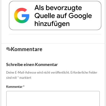
Kommentare
Schreibe einen Kommentar
Deine E-Mail-Adresse wird nicht veröffentlicht.
Erforderliche Felder
sind mit
*
markiert
Kommentar
*