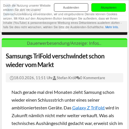
Durch die Nutzung unserer Website
Ausblenden
Akzeptieren
erklären Sie sich mit unserer
Datenschutzerklärung einverstanden, wir und eingebundene Dienste können Cookies
setzen. Mit Klick auf den Akzeptieren-Button bestätigen Sie außerdem, dass wir Ihnen
Inhalte (YouTube) & personenbezogene Werbung eines Drittanbieters ausliefern dürfen -
falls Sie dies nicht wünschen, wählen Sie bitte die Ausblenden-Schaltfläche.
Mehr Info.
Samsungs TriFold verschwindet schon
wieder vom Markt
18.03.2026, 11:51 Uhr
Stefan Kröll
0 Kommentare
Nach gerade mal drei Monaten zieht Samsung schon
wieder einen Schlussstrich unter eines seiner
ambitioniertesten Geräte. Das
Galaxy Z TriFold
wird in
Zukunft nämlich nicht mehr weiter verkauft. Was als
technisches Aushängeschild gedacht war, erweist sich im