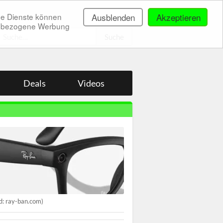
ne Dienste können
Ausblenden
Akzeptieren
onenbezogene Werbung
.
Deals
Videos
ld: ray-ban.com)