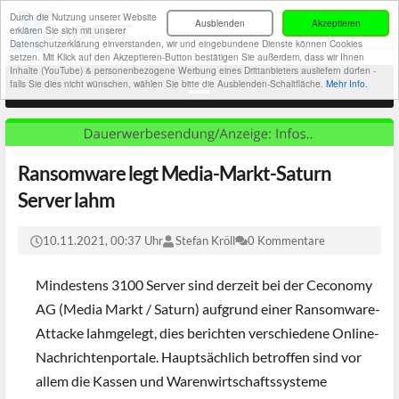
Durch die Nutzung unserer Website
Ausblenden
Akzeptieren
erklären Sie sich mit unserer
Datenschutzerklärung einverstanden, wir und eingebundene Dienste können Cookies
setzen. Mit Klick auf den Akzeptieren-Button bestätigen Sie außerdem, dass wir Ihnen
Inhalte (YouTube) & personenbezogene Werbung eines Drittanbieters ausliefern dürfen -
falls Sie dies nicht wünschen, wählen Sie bitte die Ausblenden-Schaltfläche.
Mehr Info.
Ransomware legt Media-Markt-Saturn
Server lahm
10.11.2021, 00:37 Uhr
Stefan Kröll
0 Kommentare
Mindestens 3100 Server sind derzeit bei der Ceconomy
AG (Media Markt / Saturn) aufgrund einer Ransomware-
Attacke lahmgelegt, dies berichten verschiedene Online-
Nachrichtenportale. Hauptsächlich betroffen sind vor
allem die Kassen und Warenwirtschaftssysteme