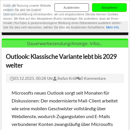
Durch die Nutzung unserer Website
Ausblenden
Akzeptieren
erklären Sie sich mit unserer
Datenschutzerklärung einverstanden, wir und eingebundene Dienste können Cookies
setzen. Mit Klick auf den Akzeptieren-Button bestätigen Sie außerdem, dass wir Ihnen
Inhalte (YouTube) & personenbezogene Werbung eines Drittanbieters ausliefern dürfen -
falls Sie dies nicht wünschen, wählen Sie bitte die Ausblenden-Schaltfläche.
Mehr Info.
Outlook: Klassische Variante lebt bis 2029
weiter
03.12.2025, 00:28 Uhr
Stefan Kröll
0 Kommentare
Microsofts neues Outlook sorgt seit Monaten für
Diskussionen: Der modernisierte Mail-Client arbeitet
wie seine mobilen Geschwister vollständig über
Webdienste, wodurch Zugangsdaten und E-Mails
verbundener Konten zwangsläufig über Microsofts