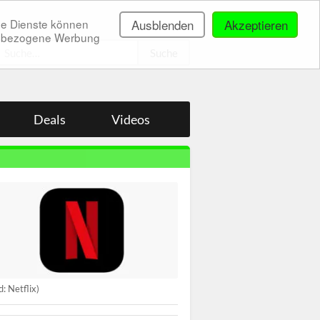
ne Dienste können
Ausblenden
Akzeptieren
onenbezogene Werbung
.
Deals
Videos
d: Netflix)