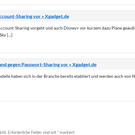
ccount-Sharing vor » Xgadget.de
n Account-Sharing vorgeht und auch Disney+ vor kurzem dazu Pläne geäußer
Sky […]
nd gegen Passwort-Sharing vor » Xgadget.de
odelle haben sich in der Branche bereits etabliert und werden auch von N
icht.
Erforderliche Felder sind mit
*
markiert