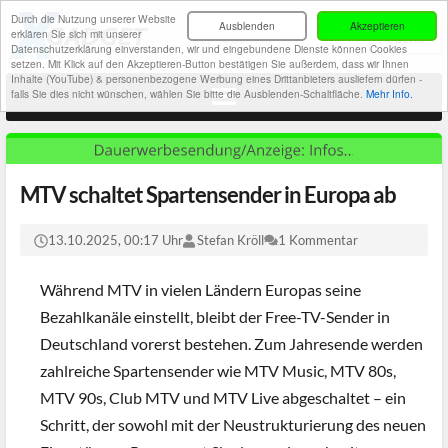
Durch die Nutzung unserer Website
Ausblenden
Akzeptieren
erklären Sie sich mit unserer
Datenschutzerklärung einverstanden, wir und eingebundene Dienste können Cookies
setzen. Mit Klick auf den Akzeptieren-Button bestätigen Sie außerdem, dass wir Ihnen
Inhalte (YouTube) & personenbezogene Werbung eines Drittanbieters ausliefern dürfen -
falls Sie dies nicht wünschen, wählen Sie bitte die Ausblenden-Schaltfläche.
Mehr Info.
MTV schaltet Spartensender in Europa ab
13.10.2025, 00:17 Uhr
Stefan Kröll
1 Kommentar
Während MTV in vielen Ländern Europas seine
Bezahlkanäle einstellt, bleibt der Free-TV-Sender in
Deutschland vorerst bestehen. Zum Jahresende werden
zahlreiche Spartensender wie MTV Music, MTV 80s,
MTV 90s, Club MTV und MTV Live abgeschaltet – ein
Schritt, der sowohl mit der Neustrukturierung des neuen