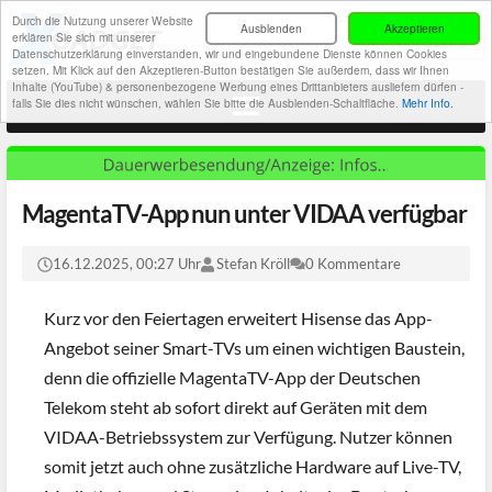
Durch die Nutzung unserer Website
Ausblenden
Akzeptieren
erklären Sie sich mit unserer
Datenschutzerklärung einverstanden, wir und eingebundene Dienste können Cookies
setzen. Mit Klick auf den Akzeptieren-Button bestätigen Sie außerdem, dass wir Ihnen
Inhalte (YouTube) & personenbezogene Werbung eines Drittanbieters ausliefern dürfen -
falls Sie dies nicht wünschen, wählen Sie bitte die Ausblenden-Schaltfläche.
Mehr Info.
MagentaTV-App nun unter VIDAA verfügbar
16.12.2025, 00:27 Uhr
Stefan Kröll
0 Kommentare
Kurz vor den Feiertagen erweitert Hisense das App-
Angebot seiner Smart-TVs um einen wichtigen Baustein,
denn die offizielle MagentaTV-App der Deutschen
Telekom steht ab sofort direkt auf Geräten mit dem
VIDAA-Betriebssystem zur Verfügung. Nutzer können
somit jetzt auch ohne zusätzliche Hardware auf Live-TV,