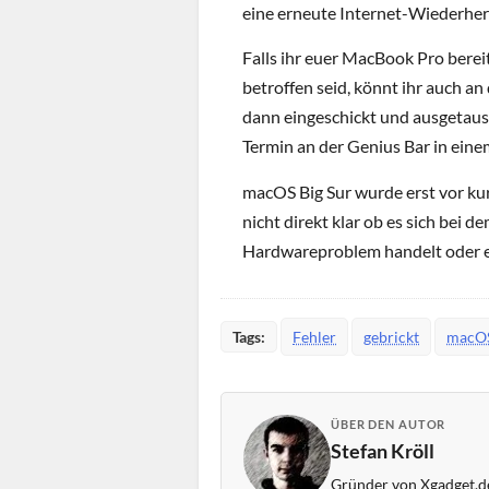
eine erneute Internet-Wiederhers
Falls ihr euer MacBook Pro berei
betroffen seid, könnt ihr auch a
dann eingeschickt und ausgetausc
Termin an der Genius Bar in eine
macOS Big Sur wurde erst vor k
nicht direkt klar ob es sich bei 
Hardwareproblem handelt oder es n
Tags:
Fehler
gebrickt
macOS
ÜBER DEN AUTOR
Stefan Kröll
Gründer von Xgadget.de