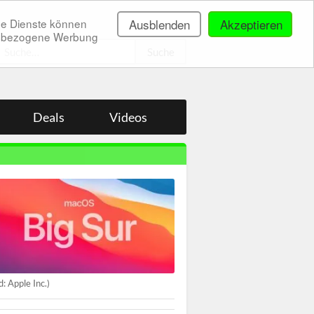
ne Dienste können
Ausblenden
Akzeptieren
onenbezogene Werbung
.
Deals
Videos
ld: Apple Inc.)