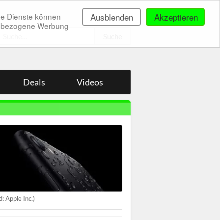
ne Dienste können
Ausblenden
Akzeptieren
onenbezogene Werbung
.
Deals
Videos
ld: Apple Inc.)