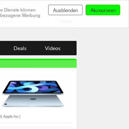
ne Dienste können
Ausblenden
Akzeptieren
onenbezogene Werbung
.
Deals
Videos
ld: Apple Inc.)