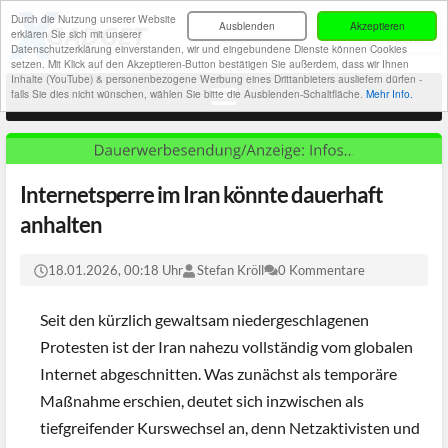
Durch die Nutzung unserer Website
Ausblenden
Akzeptieren
erklären Sie sich mit unserer
Datenschutzerklärung einverstanden, wir und eingebundene Dienste können Cookies
setzen. Mit Klick auf den Akzeptieren-Button bestätigen Sie außerdem, dass wir Ihnen
Inhalte (YouTube) & personenbezogene Werbung eines Drittanbieters ausliefern dürfen -
falls Sie dies nicht wünschen, wählen Sie bitte die Ausblenden-Schaltfläche.
Mehr Info.
Internetsperre im Iran könnte dauerhaft
anhalten
18.01.2026, 00:18 Uhr
Stefan Kröll
0 Kommentare
Seit den kürzlich gewaltsam niedergeschlagenen
Protesten ist der Iran nahezu vollständig vom globalen
Internet abgeschnitten. Was zunächst als temporäre
Maßnahme erschien, deutet sich inzwischen als
tiefgreifender Kurswechsel an, denn Netzaktivisten und