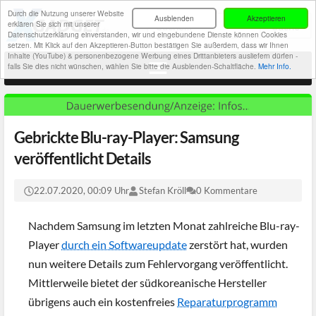
Durch die Nutzung unserer Website
Ausblenden
Akzeptieren
erklären Sie sich mit unserer
Datenschutzerklärung einverstanden, wir und eingebundene Dienste können Cookies
setzen. Mit Klick auf den Akzeptieren-Button bestätigen Sie außerdem, dass wir Ihnen
Inhalte (YouTube) & personenbezogene Werbung eines Drittanbieters ausliefern dürfen -
falls Sie dies nicht wünschen, wählen Sie bitte die Ausblenden-Schaltfläche.
Mehr Info.
Gebrickte Blu-ray-Player: Samsung
veröffentlicht Details
22.07.2020, 00:09 Uhr
Stefan Kröll
0 Kommentare
Nachdem Samsung im letzten Monat zahlreiche Blu-ray-
Player
durch ein Softwareupdate
zerstört hat, wurden
nun weitere Details zum Fehlervorgang veröffentlicht.
Mittlerweile bietet der südkoreanische Hersteller
übrigens auch ein kostenfreies
Reparaturprogramm